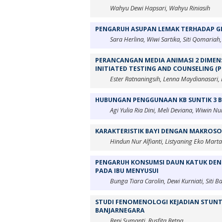
Wahyu Dewi Hapsari, Wahyu Riniasih
PENGARUH ASUPAN LEMAK TERHADAP GIZ
Sara Herlina, Wiwi Sartika, Siti Qomariah, 
PERANCANGAN MEDIA ANIMASI 2 DIMEN
INITIATED TESTING AND COUNSELING (P
Ester Ratnaningsih, Lenna Maydianasari,
HUBUNGAN PENGGUNAAN KB SUNTIK 3 
Agi Yulia Ria Dini, Meli Deviana, Wiwin Nu
KARAKTERISTIK BAYI DENGAN MAKROSO
Hindun Nur Alfianti, Listyaning Eko Marta
PENGARUH KONSUMSI DAUN KATUK DENG
PADA IBU MENYUSUI
Bunga Tiara Carolin, Dewi Kurniati, Siti 
STUDI FENOMENOLOGI KEJADIAN STUNTI
BANJARNEGARA
Reni Sumanti, Rusfita Retna