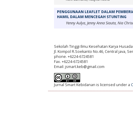
PENGGUNAAN LEAFLET DALAM PEMBERIA
HAMIL DALAM MENCEGAH STUNTING
Yenny Aulya, Jenny Anna Siauta, Nia Chris
Sekolah Tinggi Ilmu Kesehatan Karya Husada
Jl. Kompol R.Soekanto No.46, Central java, S
phone. +6224-6724581
Fax. +6224-6724581
Email: jsmart.keb@gmail.com
Jurnal Smart Kebidanan is licensed under a
C