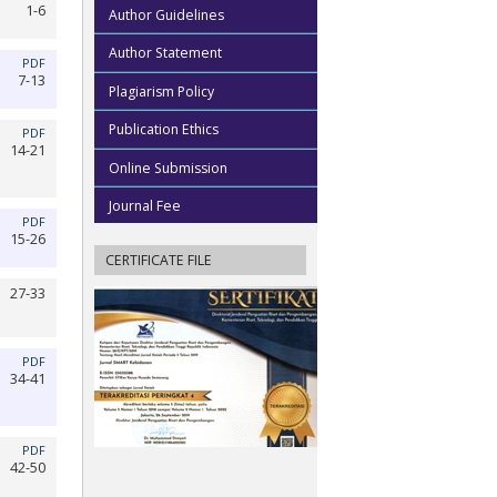
1-6
Author Guidelines
Author Statement
PDF
7-13
Plagiarism Policy
Publication Ethics
PDF
14-21
Online Submission
Journal Fee
PDF
15-26
CERTIFICATE FILE
27-33
PDF
34-41
PDF
42-50