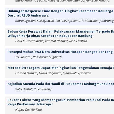
Maria Karolina Selano, Ranis Nyadin Panjaitan, Sofyan Budi Raharjo
Hubungan Response Time Dengan Tingkat Kecemasan Keluarga P
Darurat RSUD Ambarawa
maria agustina sulistiyowati, Ria Enes Aprilianti, Probowatie Tjondrone
Beban Kerja Perawat Dalam Pelaksanaan Manajemen Terpadu Bal
Wilayah Kerja Dinas Kesehatan Kabupaten Bandung
Dewi Mustikaningsih, Rahmat Rahmat, Rina Frastika
Persepsi Mahasiswa Ners Universitas Harapan Bangsa Tentang 
Tri Sumarni, Rosi Kurnia Sugiharti
Metode Stratagem Dapat Meningkatkan Pengetahuan Remaja T
Hasnah Hasnah, Nurul Istiqomah, Sysnawati Sysnawati
Kejadian Anemia Pada Ibu Hamil di Puskesmas Kedungmundu Ko
Witri Hastuti, Yulen Birahy
Faktor-Faktor Yang Mempengaruhi Pemberian Prelaktal Pada Bay
Kerja Puskesmas Sokaraja I
Happy Dwi Aprilina