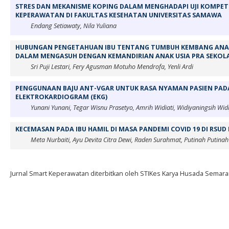
STRES DAN MEKANISME KOPING DALAM MENGHADAPI UJI KOMPET
KEPERAWATAN DI FAKULTAS KESEHATAN UNIVERSITAS SAMAWA
Endang Setiawaty, Nila Yuliana
HUBUNGAN PENGETAHUAN IBU TENTANG TUMBUH KEMBANG ANAK
DALAM MENGASUH DENGAN KEMANDIRIAN ANAK USIA PRA SEKOL
Sri Puji Lestari, Fery Agusman Motuho Mendrofa, Yenli Ardi
PENGGUNAAN BAJU ANT-VGAR UNTUK RASA NYAMAN PASIEN PAD
ELEKTROKARDIOGRAM (EKG)
Yunani Yunani, Tegar Wisnu Prasetyo, Amrih Widiati, Widiyaningsih Wid
KECEMASAN PADA IBU HAMIL DI MASA PANDEMI COVID 19 DI RSU
Meta Nurbaiti, Ayu Devita Citra Dewi, Raden Surahmat, Putinah Putinah
Jurnal Smart Keperawatan diterbitkan oleh STIKes Karya Husada Semara