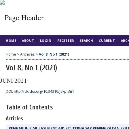
HOME
ABOUT
LOGIN
REGISTER
SEARCH
CURRENT
ARC
Home
>
Archives
>
Vol 8, No 1 (2021)
Vol 8, No 1 (2021)
JUNI 2021
DOI:
http://dx.doi.org/10.34310/jskp.v8i1
Table of Contents
Articles
PENGARUH SIMULASI FIRST AID KIT TERHADAP PENINGKATAN SKI