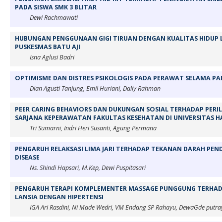
PADA SISWA SMK 3 BLITAR
Dewi Rachmawati
HUBUNGAN PENGGUNAAN GIGI TIRUAN DENGAN KUALITAS HIDUP L
PUSKESMAS BATU AJI
Isna Aglusi Badri
OPTIMISME DAN DISTRES PSIKOLOGIS PADA PERAWAT SELAMA PA
Dian Agusti Tanjung, Emil Huriani, Dally Rahman
PEER CARING BEHAVIORS DAN DUKUNGAN SOSIAL TERHADAP PERI
SARJANA KEPERAWATAN FAKULTAS KESEHATAN DI UNIVERSITAS 
Tri Sumarni, Indri Heri Susanti, Agung Permana
PENGARUH RELAKSASI LIMA JARI TERHADAP TEKANAN DARAH PEN
DISEASE
Ns. Shindi Hapsari, M.Kep, Dewi Puspitasari
PENGARUH TERAPI KOMPLEMENTER MASSAGE PUNGGUNG TERHAD
LANSIA DENGAN HIPERTENSI
IGA Ari Rasdini, Ni Made Wedri, VM Endang SP Rahayu, DewaGde putra